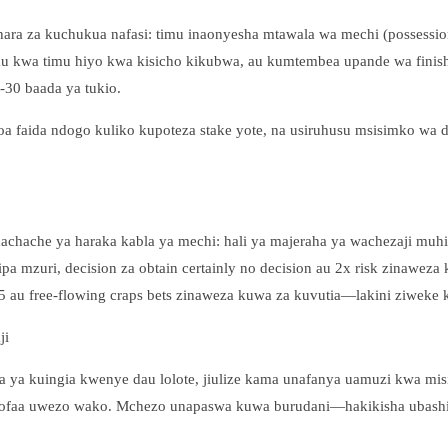
shara za kuchukua nafasi: timu inaonyesha mtawala wa mechi (possessi
au kwa timu hiyo kwa kisicho kikubwa, au kumtembea upande wa finish
-30 baada ya tukio.
oa faida ndogo kuliko kupoteza stake yote, na usiruhusu msisimko wa 
chache ya haraka kabla ya mechi: hali ya majeraha ya wachezaji muh
na kipa mzuri, decision za obtain certainly no decision au 2x risk zin
. 5 au free-flowing craps bets zinaweza kuwa za kuvutia—lakini ziwek
ji
ya kuingia kwenye dau lolote, jiulize kama unafanya uamuzi kwa misin
inayofaa uwezo wako. Mchezo unapaswa kuwa burudani—hakikisha ubashi