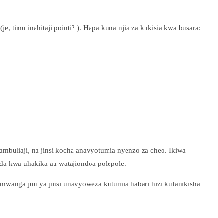
je, timu inahitaji pointi? ). Hapa kuna njia za kukisia kwa busara:
hambuliaji, na jinsi kocha anavyotumia nyenzo za cheo. Ikiwa
da kwa uhakika au watajiondoa polepole.
a mwanga juu ya jinsi unavyoweza kutumia habari hizi kufanikisha