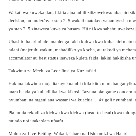
Wakati wa kuweka dau, fikiria aina mbili zilizowekwa: ubashiri sik
decision, au under/over step 2. 5 wakati matokeo yanaonyesha mwe
ya step 2. 5 zinaweza kuwa za busara. Hii ni kwa sababu uwekezaji
Ubashiri hatari ni ule unaolenga faida kubwa kwa kubashiri matokeo
ndani (majeruhi wakuu, mabadiliko ya kocha, au rekodi ya mchemr
accumulator au best status inaweza kuleta faida, lakini hakikish
Takwimu za Mechi za Leo: Jinsi ya Kuzitafsiri
Hakuna takwimu moja itakayekuambia kila kitu; ni mchanganyiko. 
mara baada ya kubadilika kwa kikosi. Tazama pia: game concerning
nyumbani na mgeni ana wastani wa kuachia 1. 4+ goli nyumbani, na
Pia tumia rekodi za kichwa kwa kichwa (head-to-head) kwa miong
mtindo upi utakaoleta ufaafu.
Mbinu za Live-Betting: Wakati, Ishara na Usimamizi wa Hatari