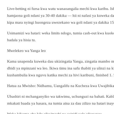
Live-betting ni fursa kwa watu wanaoangalia mechi kwa karibu. I
hamjaona goli ndani ya 30-40 dakika — hii ni nafasi ya kuweka d
kipa mara nyingi huongeza uwezekano wa goli ndani ya dakika 15
Usimamizi wa hatari: weka limits ndogo, tumia cash-out kwa kuok
badala ya hisia tu.
Mwelekeo wa Yanga leo
Kama unapenda kuweka dau ukizingatia Yanga, zingatia mambo ma
dhidi ya mpinzani wa leo. Ikiwa timu ina safu thabiti ya ulinzi 
kushambulia kwa nguvu katika mechi za hivi karibuni, finished 1
Hatua za Mwisho: Nidhamu, Uangalifu na Kucheza kwa Uwajibika
Ubashiri ni mchanganyiko wa takwimu, uchunguzi na bahati. Kabla 
mkakati baada ya hasara, na tumia aina za dau zilizo na hatari 