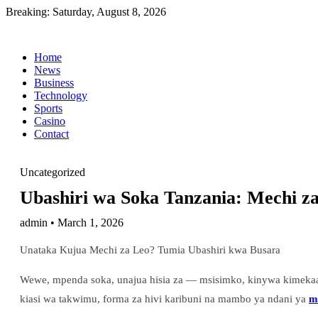
Breaking:
Saturday, August 8, 2026
Home
News
Business
Technology
Sports
Casino
Contact
Uncategorized
Ubashiri wa Soka Tanzania: Mechi z
admin • March 1, 2026
Unataka Kujua Mechi za Leo? Tumia Ubashiri kwa Busara
Wewe, mpenda soka, unajua hisia za — msisimko, kinywa kimekaa,
kiasi wa takwimu, forma za hivi karibuni na mambo ya ndani ya
m