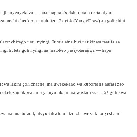
ahitaji unyenyekevu — unachagua 2x risk, obtain certainly no
za mechi check out mfululizo, 2x risk (Yanga/Draw) au goli chini
tor chicago timu nyingi. Tumia aina hizi tu ukipata taarifa za
ngi huleta goli nyingi na matokeo yasiyotarajiwa — hapa
ubwa lakini goli chache, ina uwezekano wa kuboresha nafasi zao
tekelezaji: ikiwa timu ya nyumbani ina wastani wa 1. 6+ goli kwa
kwa namna tofauti, hivyo takwimu hizo zinaweza kuonyesha ni