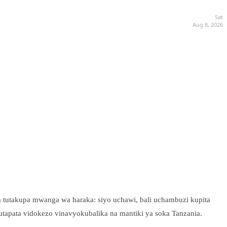
Sat
Aug 8, 2026
 tutakupa mwanga wa haraka: siyo uchawi, bali uchambuzi kupita
utapata vidokezo vinavyokubalika na mantiki ya soka Tanzania.