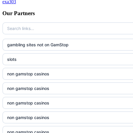
exa303
neue wettanbieter deutsche lizenz
Our Partners
neue wettanbieter deutsche lizenz
non uk casino
gambling sites not on GamStop
non uk casino
slots
non uk casino
non gamstop casinos
non uk casino
non gamstop casinos
non uk casino
non gamstop casinos
non uk casino
non gamstop casinos
non uk casino
non gamstop casinos
non uk casino