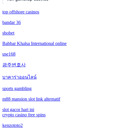
top offshore casinos
non gamstop casinos
non uk casino
bandar 36
non gamstop casinos
non uk casino
sbobet
non gamstop casinos
non uk casino
Babbar Khalsa International online
use168
non gamstop casinos
non uk casino
광주변호사
non gamstop casinos
non uk casino
บาคาร่าออนไลน์
non gamstop casinos
non uk casino
sports gambling
m88 mansion slot link alternatif
slots not on GamStop
non uk casino
slot gacor hari ini
online casinos not on GamStop
non uk casino
crypto casino free spins
kenzototo2
casino not on gamestop
non uk casino