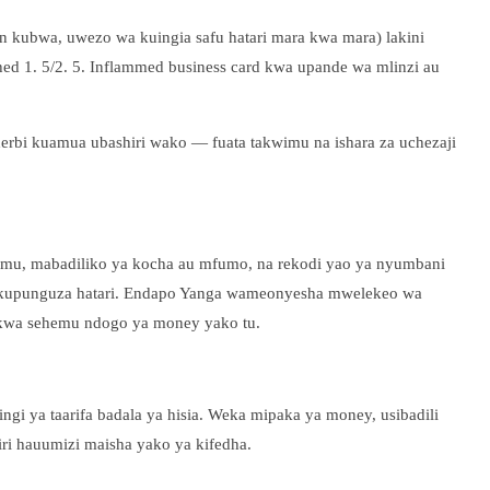
on kubwa, uwezo wa kuingia safu hatari mara kwa mara) lakini
ed 1. 5/2. 5. Inflammed business card kwa upande wa mlinzi au
derbi kuamua ubashiri wako — fuata takwimu na ishara za uchezaji
imu, mabadiliko ya kocha au mfumo, na rekodi yao ya nyumbani
aweza kupunguza hatari. Endapo Yanga wameonyesha mwelekeo wa
e kwa sehemu ndogo ya money yako tu.
gi ya taarifa badala ya hisia. Weka mipaka ya money, usibadili
ri hauumizi maisha yako ya kifedha.