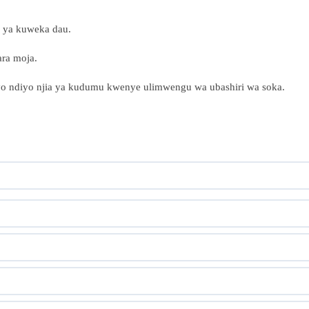
la ya kuweka dau.
ara moja.
iyo ndiyo njia ya kudumu kwenye ulimwengu wa ubashiri wa soka.