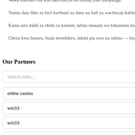
Weka kikomo cha kila siku/mechi na usizidi yale uliopanga.
Tumia data files za hivi karibuni za timu na hali ya wachezaji kab
Kama una dalili za shida za kamari, tafuta msaada wa kitaalamu m
Cheza kwa busara, fuata mwelekeo, lakini pia uwe na subira — h
Our Partners
online casino
win33
win33