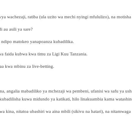
ya wachezaji, ratiba (ula uzito wa mechi nyingi mfululizo), na motisha (
au asili ya sare?
pa ndipo matokeo yanapoanza kubadilika.
 faida kubwa kwa timu za Ligi Kuu Tanzania.
a kwa mbinu za live-betting.
ama, angalia mabadiliko ya mchezaji wa pembeni, ufanisi wa safu ya us
ubadilisha kuwa midundo ya katikati, hilo linakuambia kama watashin
 kina, nitatoa ubashiri wa aina mbili (sikivu na hatari), na nitamwag